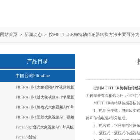
网站首页
＞
新闻动态
＞ 按METTLER梅特勒传感器转换方法主要可分
产品目录
中国台湾Filtrafine
FILTRAFINE大象视频APP视频黄版
提到
METTLER梅特勒传感
力传感器有着相似之处，但它们
FILTRAFINE过大象视频APP苹果版
METTLER梅特勒传感器按转换
下载
FILTRAFINE熔喷式大象视频APP苹
1、电阻应变式：电阻
果版下载
FILTRAFINE塑胶大象视频APP视频
路和传输电缆4部分组成。
2、电容式：它利用电容
黄版
Filtrafine折叠式大象视频APP苹果版
3、液压式：液压式传感器结构
下载
Filtrafine滤袋