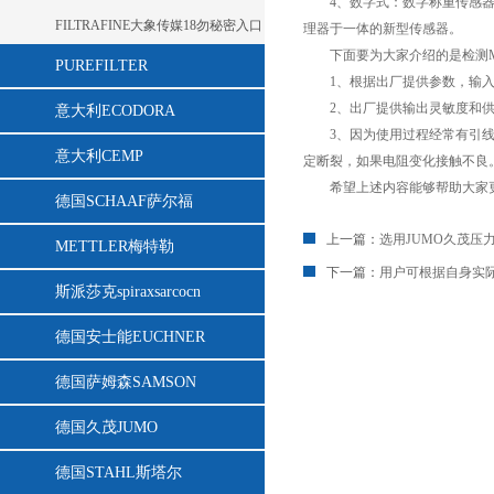
4、数字式：数字称重传感
FILTRAFINE大象传媒18勿秘密入口
理器于一体的新型传感器。
下面要为大家介绍的是检测METT
PUREFILTER
1、根据出厂提供参数，输
2、出厂提供输出灵敏度和供
意大利ECODORA
3、因为使用过程经常有引线
意大利CEMP
定断裂，如果电阻变化接触不良
希望上述内容能够帮助大家更好
德国SCHAAF萨尔福
上一篇：
选用JUMO久茂压
METTLER梅特勒
下一篇：
用户可根据自身实
斯派莎克spiraxsarcocn
德国安士能EUCHNER
德国萨姆森SAMSON
德国久茂JUMO
德国STAHL斯塔尔