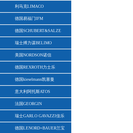
利马克LIMACO
德国易福门IFM
德国SCHUBERT&SALZE
瑞士搏力谋BELIMO
美国NORDSON诺信
德国REXROTH力士乐
德国kieselmann凯塞曼
意大利阿托斯ATOS
法国GEORGIN
瑞士GARLO GAVAZZI佳乐
德国LENORD+BAUER兰宝