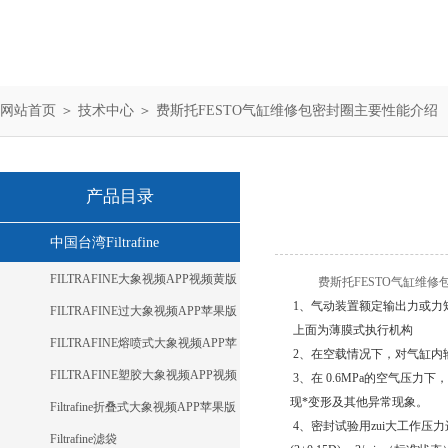
网站首页
＞
技术中心
＞ 费斯托FESTO气缸维修包密封圈主要性能介绍
产品目录
中国台湾Filtrafine
FILTRAFINE大象视频APP视频黄版
费斯托FESTO气缸维修
1、气动装置额定输出力或力矩应符
FILTRAFINE过大象视频APP苹果版
上面为薄膜式执行机构
下载
FILTRAFINE熔喷式大象视频APP苹
2、在空载情况下，对气缸内
果版下载
FILTRAFINE塑胶大象视频APP视频
3、在 0.6MPa的空气
现*变形及其他异常现象。
黄版
Filtrafine折叠式大象视频APP苹果版
4、密封试验用zui大工
下载
Filtrafine滤袋