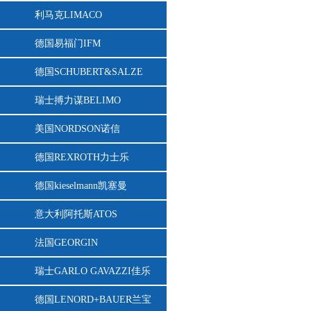
利马克LIMACO
德国易福门IFM
德国SCHUBERT&SALZE
瑞士搏力谋BELIMO
美国NORDSON诺信
德国REXROTH力士乐
德国kieselmann凯塞曼
意大利阿托斯ATOS
法国GEORGIN
瑞士GARLO GAVAZZI佳乐
德国LENORD+BAUER兰宝