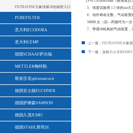
(3+0.15D)cm3/min（标准状
FILTRAFINE大象传媒18勿秘密入口
5、强度试验用 1.5 倍的z
6、动作寿命次数，
PUREFILTER
50000 次（启—闭循环为一次）
7、带缓冲机构的气动装置
意大利ECODORA
意大利CEMP
上一篇：
FILTRAFINE
下一篇：
选购力士乐REXR
德国SCHAAF萨尔福
METTLER梅特勒
斯派莎克spiraxsarcocn
德国安士能EUCHNER
德国萨姆森SAMSON
德国久茂JUMO
德国STAHL斯塔尔